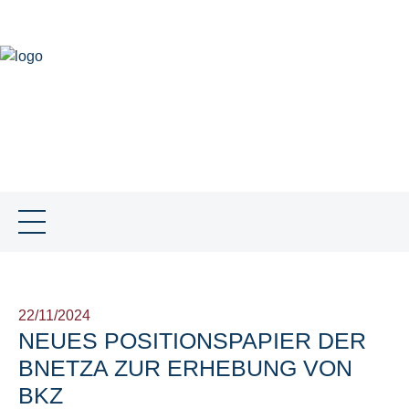
EN
NEWS
SKILLS
TEAM
SNB GLOBAL
JOBS
CONTACT
SOCIAL MEDIA
22/11/2024
NEUES POSITIONSPAPIER DER
BNETZA ZUR ERHEBUNG VON
BKZ