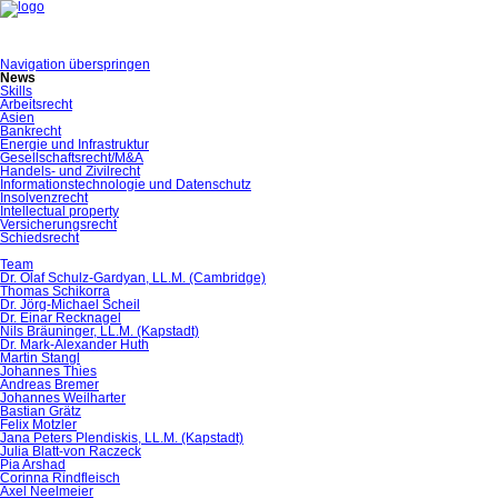
Navigation überspringen
News
Skills
Arbeitsrecht
Asien
Bankrecht
Energie und Infrastruktur
Gesellschaftsrecht/M&A
Handels- und Zivilrecht
Informationstechnologie und Datenschutz
Insolvenzrecht
Intellectual property
Versicherungsrecht
Schiedsrecht
Team
Dr. Olaf Schulz-Gardyan, LL.M. (Cambridge)
Thomas Schikorra
Dr. Jörg-Michael Scheil
Dr. Einar Recknagel
Nils Bräuninger, LL.M. (Kapstadt)
Dr. Mark-Alexander Huth
Martin Stangl
Johannes Thies
Andreas Bremer
Johannes Weilharter
Bastian Grätz
Felix Motzler
Jana Peters Plendiskis, LL.M. (Kapstadt)
Julia Blatt-von Raczeck
Pia Arshad
Corinna Rindfleisch
Axel Neelmeier