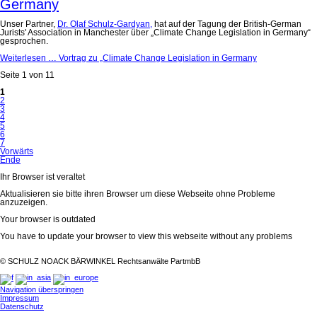
Germany
Unser Partner,
Dr. Olaf Schulz-Gardyan,
hat auf der Tagung der British-German
Jurists' Association in Manchester über „Climate Change Legislation in Germany“
gesprochen.
Weiterlesen …
Vortrag zu „Climate Change Legislation in Germany
Seite 1 von 11
1
2
3
4
5
6
7
Vorwärts
Ende
Ihr Browser ist veraltet
Aktualisieren sie bitte ihren Browser um diese Webseite ohne Probleme
anzuzeigen.
Your browser is outdated
You have to update your browser to view this webseite without any problems
©
SCHULZ NOACK BÄRWINKEL Rechtsanwälte PartmbB
Navigation überspringen
Impressum
Datenschutz