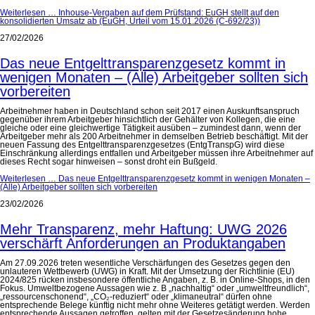
Weiterlesen …
Inhouse-Vergaben auf dem Prüfstand: EuGH stellt auf den
konsolidierten Umsatz ab (EuGH, Urteil vom 15.01.2026 (C-692/23))
27/02/2026
Das neue Entgelttransparenzgesetz kommt in
wenigen Monaten – (Alle) Arbeitgeber sollten sich
vorbereiten
Arbeitnehmer haben in Deutschland schon seit 2017 einen Auskunftsanspruch
gegenüber ihrem Arbeitgeber hinsichtlich der Gehälter von Kollegen, die eine
gleiche oder eine gleichwertige Tätigkeit ausüben – zumindest dann, wenn der
Arbeitgeber mehr als 200 Arbeitnehmer in demselben Betrieb beschäftigt. Mit der
neuen Fassung des Entgelttransparenzgesetzes (EntgTranspG) wird diese
Einschränkung allerdings entfallen und Arbeitgeber müssen ihre Arbeitnehmer auf
dieses Recht sogar hinweisen – sonst droht ein Bußgeld.
Weiterlesen …
Das neue Entgelttransparenzgesetz kommt in wenigen Monaten –
(Alle) Arbeitgeber sollten sich vorbereiten
23/02/2026
Mehr Transparenz, mehr Haftung: UWG 2026
verschärft Anforderungen an Produktangaben
Am 27.09.2026 treten wesentliche Verschärfungen des Gesetzes gegen den
unlauteren Wettbewerb (UWG) in Kraft. Mit der Umsetzung der Richtlinie (EU)
2024/825 rücken insbesondere öffentliche Angaben, z. B. in Online-Shops, in den
Fokus. Umweltbezogene Aussagen wie z. B „nachhaltig“ oder „umweltfreundlich“,
„ressourcenschonend“, „CO₂-reduziert“ oder „klimaneutral“ dürfen ohne
entsprechende Belege künftig nicht mehr ohne Weiteres getätigt werden. Werden
entsprechende Aussagen getroffen, gelten mit der Gesetzesänderung hohe