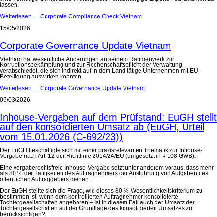
lassen.
Weiterlesen …
Corporate Compliance Check Vietnam
15/05/2026
Corporate Governance Update Vietnam
Vietnam hat wesentliche Änderungen an seinem Rahmenwerk zur
Korruptionsbekämpfung und zur Rechenschaftspflicht der Verwaltung
verabschiedet, die sich indirekt auf in dem Land tätige Unternehmen mit EU-
Beteiligung auswirken könnten.
Weiterlesen …
Corporate Governance Update Vietnam
05/03/2026
Inhouse-Vergaben auf dem Prüfstand: EuGH stellt
auf den konsolidierten Umsatz ab (EuGH, Urteil
vom 15.01.2026 (C-692/23))
Der EuGH beschäftigte sich mit einer praxisrelevanten Thematik zur Inhouse-
Vergabe nach Art. 12 der Richtlinie 2014/24/EU (umgesetzt in § 108 GWB):
Eine vergaberechtsfreie Inhouse-Vergabe setzt unter anderem voraus, dass mehr
als 80 % der Tätigkeiten des Auftragnehmers der Ausführung von Aufgaben des
öffentlichen Auftraggebers dienen.
Der EuGH stellte sich die Frage, wie dieses 80 %-Wesentlichkeitskriterium zu
bestimmen ist, wenn dem kontrollierten Auftragnehmer konsolidierte
Tochtergesellschaften angehören – Ist in diesem Fall auch der Umsatz der
Tochtergesellschaften auf der Grundlage des konsolidierten Umsatzes zu
berücksichtigen?