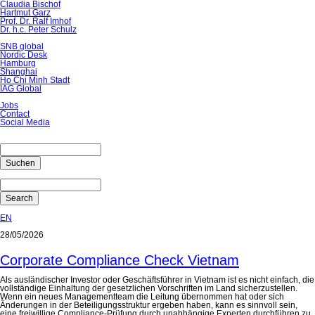
Claudia Bischof
Hartmut Garz
Prof. Dr. Ralf Imhof
Dr. h.c. Peter Schulz
SNB global
Nordic Desk
Hamburg
Shanghai
Ho Chi Minh Stadt
IAG Global
Jobs
Contact
Social Media
Suchen
Search
EN
28/05/2026
Corporate Compliance Check Vietnam
Als ausländischer Investor oder Geschäftsführer in Vietnam ist es nicht einfach, die
vollständige Einhaltung der gesetzlichen Vorschriften im Land sicherzustellen.
Wenn ein neues Managementteam die Leitung übernommen hat oder sich
Änderungen in der Beteiligungsstruktur ergeben haben, kann es sinnvoll sein,
eine freiwillige Compliance-Prüfung durch unabhängige Experten durchführen zu