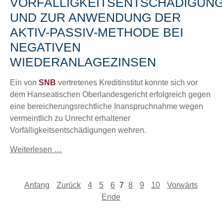
VORFÄLLIGKEITSENTSCHÄDIGUN
UND ZUR ANWENDUNG DER
AKTIV-PASSIV-METHODE BEI
NEGATIVEN
WIEDERANLAGEZINSEN
Ein von
SNB
vertretenes Kreditinstitut konnte sich vor
dem Hanseatischen Oberlandesgericht erfolgreich gegen
eine bereicherungsrechtliche Inanspruchnahme wegen
vermeintlich zu Unrecht erhaltener
Vorfälligkeitsentschädigungen wehren.
Weiterlesen …
Anfang
Zurück
4
5
6
7
8
9
10
Vorwärts
Ende