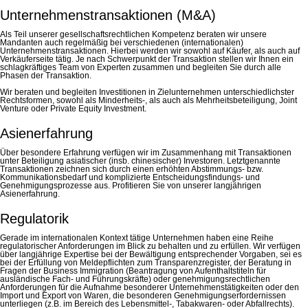
Unternehmenstransaktionen (M&A)
Als Teil unserer gesellschaftsrechtlichen Kompetenz beraten wir unsere
Mandanten auch regelmäßig bei verschiedenen (internationalen)
Unternehmenstransaktionen. Hierbei werden wir sowohl auf Käufer, als auch auf
Verkäuferseite tätig. Je nach Schwerpunkt der Transaktion stellen wir Ihnen ein
schlagkräftiges Team von Experten zusammen und begleiten Sie durch alle
Phasen der Transaktion.
Wir beraten und begleiten Investitionen in Zielunternehmen unterschiedlichster
Rechtsformen, sowohl als Minderheits-, als auch als Mehrheitsbeteiligung, Joint
Venture oder Private Equity Investment.
Asienerfahrung
Über besondere Erfahrung verfügen wir im Zusammenhang mit Transaktionen
unter Beteiligung asiatischer (insb. chinesischer) Investoren. Letztgenannte
Transaktionen zeichnen sich durch einen erhöhten Abstimmungs- bzw.
Kommunikationsbedarf und komplizierte Entscheidungsfindungs- und
Genehmigungsprozesse aus. Profitieren Sie von unserer langjährigen
Asienerfahrung.
Regulatorik
Gerade im internationalen Kontext tätige Unternehmen haben eine Reihe
regulatorischer Anforderungen im Blick zu behalten und zu erfüllen. Wir verfügen
über langjährige Expertise bei der Bewältigung entsprechender Vorgaben, sei es
bei der Erfüllung von Meldepflichten zum Transparenzregister, der Beratung in
Fragen der Business Immigration (Beantragung von Aufenthaltstiteln für
ausländische Fach- und Führungskräfte) oder genehmigungsrechtlichen
Anforderungen für die Aufnahme besonderer Unternehmenstätigkeiten oder den
Import und Export von Waren, die besonderen Genehmigungserfordernissen
unterliegen (z.B. im Bereich des Lebensmittel-, Tabakwaren- oder Abfallrechts).