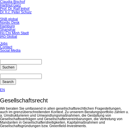
Claudia Bischof
Hartmut Garz
Prof. Dr. Ralf Imhof
Dr. h.c. Peter Schulz
SNB global
Nordic Desk
Hamburg
Shanghai
Ho Chi Minh Stadt
IAG Global
Jobs
Contact
Social Media
Suchen
Search
EN
Gesellschaftsrecht
Wir beraten Sie umfassend in allen gesellschaftsrechtlichen Fragestellungen,
auch im grenzüberschreitenden Kontext. Zu unserem Beratungsportfolio zählen u.
a. Umstrukturieren und Umwandlungsmaßnahmen, die Gestaltung von
Gesellschaftsverträgen und Gesellschaftervereinbarungen, die Vertretung von
Mandanten in Gesellschafterstreitigkeiten, Kapitalmaßnahmen und
Gesellschaftsgründungen bzw. Greenfield-Investments.