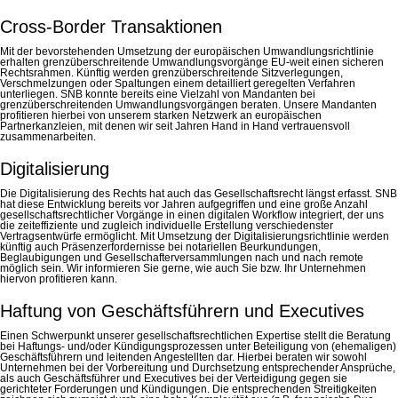
Cross-Border Transaktionen
Mit der bevorstehenden Umsetzung der europäischen Umwandlungsrichtlinie
erhalten grenzüberschreitende Umwandlungsvorgänge EU-weit einen sicheren
Rechtsrahmen. Künftig werden grenzüberschreitende Sitzverlegungen,
Verschmelzungen oder Spaltungen einem detailliert geregelten Verfahren
unterliegen. SNB konnte bereits eine Vielzahl von Mandanten bei
grenzüberschreitenden Umwandlungsvorgängen beraten. Unsere Mandanten
profitieren hierbei von unserem starken Netzwerk an europäischen
Partnerkanzleien, mit denen wir seit Jahren Hand in Hand vertrauensvoll
zusammenarbeiten.
Digitalisierung
Die Digitalisierung des Rechts hat auch das Gesellschaftsrecht längst erfasst. SNB
hat diese Entwicklung bereits vor Jahren aufgegriffen und eine große Anzahl
gesellschaftsrechtlicher Vorgänge in einen digitalen Workflow integriert, der uns
die zeiteffiziente und zugleich individuelle Erstellung verschiedenster
Vertragsentwürfe ermöglicht. Mit Umsetzung der Digitalisierungsrichtlinie werden
künftig auch Präsenzerfordernisse bei notariellen Beurkundungen,
Beglaubigungen und Gesellschafterversammlungen nach und nach remote
möglich sein. Wir informieren Sie gerne, wie auch Sie bzw. Ihr Unternehmen
hiervon profitieren kann.
Haftung von Geschäftsführern und Executives
Einen Schwerpunkt unserer gesellschaftsrechtlichen Expertise stellt die Beratung
bei Haftungs- und/oder Kündigungsprozessen unter Beteiligung von (ehemaligen)
Geschäftsführern und leitenden Angestellten dar. Hierbei beraten wir sowohl
Unternehmen bei der Vorbereitung und Durchsetzung entsprechender Ansprüche,
als auch Geschäftsführer und Executives bei der Verteidigung gegen sie
gerichteter Forderungen und Kündigungen. Die entsprechenden Streitigkeiten