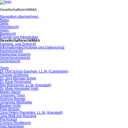
Gesellschaftsrecht/M&A
Navigation überspringen
News
Skills
Arbeitsrecht
Asien
Bankrecht
Energie und Infrastruktur
Gesellschaftsrecht/M&A
Handels- und Zivilrecht
Informationstechnologie und Datenschutz
Insolvenzrecht
Intellectual property
Versicherungsrecht
Schiedsrecht
Team
Dr. Olaf Schulz-Gardyan, LL.M. (Cambridge)
Thomas Schikorra
Dr. Jörg-Michael Scheil
Dr. Einar Recknagel
Nils Bräuninger, LL.M. (Kapstadt)
Dr. Mark-Alexander Huth
Martin Stangl
Johannes Thies
Andreas Bremer
Johannes Weilharter
Bastian Grätz
Felix Motzler
Jana Peters Plendiskis, LL.M. (Kapstadt)
Julia Blatt-von Raczeck
Pia Arshad
Corinna Rindfleisch
Axel Neelmeier