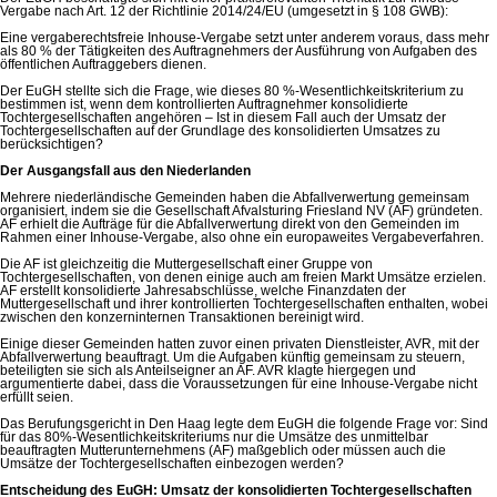
Vergabe nach Art. 12 der Richtlinie 2014/24/EU (umgesetzt in § 108 GWB):
Eine vergaberechtsfreie Inhouse-Vergabe setzt unter anderem voraus, dass mehr
als 80 % der Tätigkeiten des Auftragnehmers der Ausführung von Aufgaben des
öffentlichen Auftraggebers dienen.
Der EuGH stellte sich die Frage, wie dieses 80 %-Wesentlichkeitskriterium zu
bestimmen ist, wenn dem kontrollierten Auftragnehmer konsolidierte
Tochtergesellschaften angehören – Ist in diesem Fall auch der Umsatz der
Tochtergesellschaften auf der Grundlage des konsolidierten Umsatzes zu
berücksichtigen?
Der Ausgangsfall aus den Niederlanden
Mehrere niederländische Gemeinden haben die Abfallverwertung gemeinsam
organisiert, indem sie die Gesellschaft Afvalsturing Friesland NV (AF) gründeten.
AF erhielt die Aufträge für die Abfallverwertung direkt von den Gemeinden im
Rahmen einer Inhouse-Vergabe, also ohne ein europaweites Vergabeverfahren.
Die AF ist gleichzeitig die Muttergesellschaft einer Gruppe von
Tochtergesellschaften, von denen einige auch am freien Markt Umsätze erzielen.
AF erstellt konsolidierte Jahresabschlüsse, welche Finanzdaten der
Muttergesellschaft und ihrer kontrollierten Tochtergesellschaften enthalten, wobei
zwischen den konzerninternen Transaktionen bereinigt wird.
Einige dieser Gemeinden hatten zuvor einen privaten Dienstleister, AVR, mit der
Abfallverwertung beauftragt. Um die Aufgaben künftig gemeinsam zu steuern,
beteiligten sie sich als Anteilseigner an AF. AVR klagte hiergegen und
argumentierte dabei, dass die Voraussetzungen für eine Inhouse-Vergabe nicht
erfüllt seien.
Das Berufungsgericht in Den Haag legte dem EuGH die folgende Frage vor: Sind
für das 80%-Wesentlichkeitskriteriums nur die Umsätze des unmittelbar
beauftragten Mutterunternehmens (AF) maßgeblich oder müssen auch die
Umsätze der Tochtergesellschaften einbezogen werden?
Entscheidung des EuGH: Umsatz der konsolidierten Tochtergesellschaften