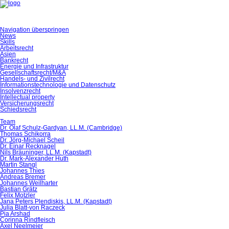
Navigation überspringen
News
Skills
Arbeitsrecht
Asien
Bankrecht
Energie und Infrastruktur
Gesellschaftsrecht/M&A
Handels- und Zivilrecht
Informationstechnologie und Datenschutz
Insolvenzrecht
Intellectual property
Versicherungsrecht
Schiedsrecht
Team
Dr. Olaf Schulz-Gardyan, LL.M. (Cambridge)
Thomas Schikorra
Dr. Jörg-Michael Scheil
Dr. Einar Recknagel
Nils Bräuninger, LL.M. (Kapstadt)
Dr. Mark-Alexander Huth
Martin Stangl
Johannes Thies
Andreas Bremer
Johannes Weilharter
Bastian Grätz
Felix Motzler
Jana Peters Plendiskis, LL.M. (Kapstadt)
Julia Blatt-von Raczeck
Pia Arshad
Corinna Rindfleisch
Axel Neelmeier