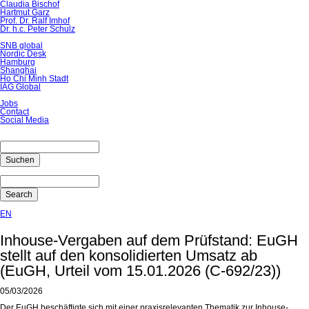
Claudia Bischof
Hartmut Garz
Prof. Dr. Ralf Imhof
Dr. h.c. Peter Schulz
SNB global
Nordic Desk
Hamburg
Shanghai
Ho Chi Minh Stadt
IAG Global
Jobs
Contact
Social Media
Suchen
Search
EN
Inhouse-Vergaben auf dem Prüfstand: EuGH
stellt auf den konsolidierten Umsatz ab
(EuGH, Urteil vom 15.01.2026 (C-692/23))
05/03/2026
Der EuGH beschäftigte sich mit einer praxisrelevanten Thematik zur Inhouse-