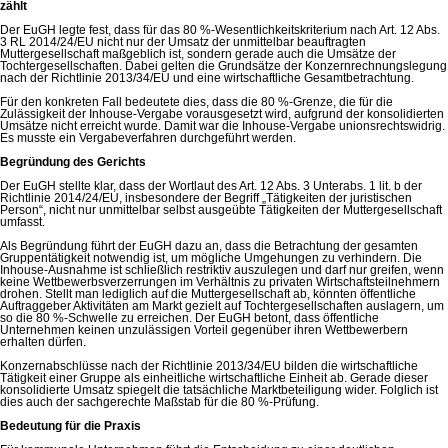
zählt
Der EuGH legte fest, dass für das 80 %-Wesentlichkeitskriterium nach Art. 12 Abs.
3 RL 2014/24/EU nicht nur der Umsatz der unmittelbar beauftragten
Muttergesellschaft maßgeblich ist, sondern gerade auch die Umsätze der
Tochtergesellschaften. Dabei gelten die Grundsätze der Konzernrechnungslegung
nach der Richtlinie 2013/34/EU und eine wirtschaftliche Gesamtbetrachtung.
Für den konkreten Fall bedeutete dies, dass die 80 %-Grenze, die für die
Zulässigkeit der Inhouse-Vergabe vorausgesetzt wird, aufgrund der konsolidierten
Umsätze nicht erreicht wurde. Damit war die Inhouse-Vergabe unionsrechtswidrig.
Es musste ein Vergabeverfahren durchgeführt werden.
Begründung des Gerichts
Der EuGH stellte klar, dass der Wortlaut des Art. 12 Abs. 3 Unterabs. 1 lit. b der
Richtlinie 2014/24/EU, insbesondere der Begriff „Tätigkeiten der juristischen
Person“, nicht nur unmittelbar selbst ausgeübte Tätigkeiten der Muttergesellschaft
umfasst.
Als Begründung führt der EuGH dazu an, dass die Betrachtung der gesamten
Gruppentätigkeit notwendig ist, um mögliche Umgehungen zu verhindern. Die
Inhouse-Ausnahme ist schließlich restriktiv auszulegen und darf nur greifen, wenn
keine Wettbewerbsverzerrungen im Verhältnis zu privaten Wirtschaftsteilnehmern
drohen. Stellt man lediglich auf die Muttergesellschaft ab, könnten öffentliche
Auftraggeber Aktivitäten am Markt gezielt auf Tochtergesellschaften auslagern, um
so die 80 %-Schwelle zu erreichen. Der EuGH betont, dass öffentliche
Unternehmen keinen unzulässigen Vorteil gegenüber ihren Wettbewerbern
erhalten dürfen.
Konzernabschlüsse nach der Richtlinie 2013/34/EU bilden die wirtschaftliche
Tätigkeit einer Gruppe als einheitliche wirtschaftliche Einheit ab. Gerade dieser
konsolidierte Umsatz spiegelt die tatsächliche Marktbeteiligung wider. Folglich ist
dies auch der sachgerechte Maßstab für die 80 %-Prüfung.
Bedeutung für die Praxis