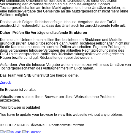
Für kommunale Unternehmen führt die Entscheidung zu einer deutlichen
Verschärfung der Voraussetzungen an die Inhouse-Vergabe. Sobald
Tochtergesellschaften am freien Markt agieren und hohe Umsätze erzielen, ist
eine Inhouse-Vergabe der Gemeinde an die Muttergesellschaft nicht mehr ohne
Weiteres möglich.
Das hat auch Folgen für bisher erfolgte Inhouse-Vergaben, da der EuGH
ausdrücklich festgestellt hat, dass das Urteil auch für zurückliegende Fälle gilt.
Daher: Prüfen Sie Verträge und laufende Strukturen
Kommunale Unternehmen sollten ihre bestehenden Strukturen und Modelle
gründlich prüfen. Das gilt besonders dann, wenn Tochtergesellschaften nicht nur
für die Kommunen, sondern auch mit Dritten wirtschaften. Ergeben Prüfungen,
dass vergangene Inhouse-Vergaben der aktuellen Rechtsprechungslinie des
EuGH nicht entsprechen, sollte das Rückabwicklungsrisiko von erfolgreichen
Rügen beziffert und ggf. Rückstellungen gebildet werden.
Außerdem: Wer die Inhouse-Vergabe weiterhin einsetzen will, muss Umsätze von
Tochtergesellschaften des Auftragnehmers im Blick haben.
Das Team von SNB unterstützt Sie hierbei gerne.
Zurück
Ihr Browser ist veraltet
Aktualisieren sie bitte ihren Browser um diese Webseite ohne Probleme
anzuzeigen.
Your browser is outdated
You have to update your browser to view this webseite without any problems
©
SCHULZ NOACK BÄRWINKEL Rechtsanwälte PartmbB