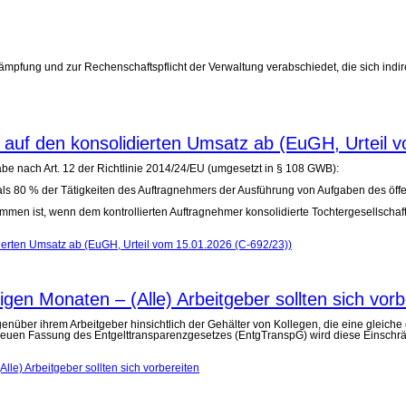
ung und zur Rechenschaftspflicht der Verwaltung verabschiedet, die sich indire
 auf den konsolidierten Umsatz ab (EuGH, Urteil 
be nach Art. 12 der Richtlinie 2014/24/EU (umgesetzt in § 108 GWB):
ls 80 % der Tätigkeiten des Auftragnehmers der Ausführung von Aufgaben des öffe
immen ist, wenn dem kontrollierten Auftragnehmer konsolidierte Tochtergesellschaf
ierten Umsatz ab (EuGH, Urteil vom 15.01.2026 (C-692/23))
en Monaten – (Alle) Arbeitgeber sollten sich vorb
über ihrem Arbeitgeber hinsichtlich der Gehälter von Kollegen, die eine gleiche
 neuen Fassung des Entgelttransparenzgesetzes (EntgTranspG) wird diese Einschrä
e) Arbeitgeber sollten sich vorbereiten