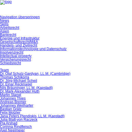
Navigation überspringen
News
Skills
Arbeitsrecht
Asien
Bankrecht
Energie und Infrastruktur
Gesellschaftsrecht/M&A
Handels- und Zivilrecht
Informationstechnologie und Datenschutz
Insolvenzrecht
Intellectual property
Versicherungsrecht
Schiedsrecht
Team
Dr. Olaf Schulz-Gardyan, LL.M. (Cambridge)
Thomas Schikorra
Dr. Jörg-Michael Scheil
Dr. Einar Recknagel
Nils Bräuninger, LL.M. (Kapstadt)
Dr. Mark-Alexander Huth
Martin Stangl
Johannes Thies
Andreas Bremer
Johannes Weilharter
Bastian Grätz
Felix Motzler
Jana Peters Plendiskis, LL.M. (Kapstadt)
Julia Blatt-von Raczeck
Pia Arshad
Corinna Rindfleisch
Axel Neelmeier