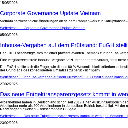
15/05/2026
Corporate Governance Update Vietnam
Vietnam hat wesentliche Änderungen an seinem Rahmenwerk zur Korruptionsbekämpf
Weiterlesen …
Corporate Governance Update Vietnam
05/03/2026
Inhouse-Vergaben auf dem Prüfstand: EuGH stellt
Der EuGH beschäftigte sich mit einer praxisrelevanten Thematik zur Inhouse-Verga
Eine vergaberechtsfreie Inhouse-Vergabe setzt unter anderem voraus, dass mehr a
Der EuGH stellte sich die Frage, wie dieses 80 %-Wesentlichkeitskriterium zu best
der Grundlage des konsolidierten Umsatzes zu berücksichtigen?
Weiterlesen …
Inhouse-Vergaben auf dem Prüfstand: EuGH stellt auf den konsolid
27/02/2026
Das neue Entgelttransparenzgesetz kommt in wenig
Arbeitnehmer haben in Deutschland schon seit 2017 einen Auskunftsanspruch gegen
Arbeitgeber mehr als 200 Arbeitnehmer in demselben Betrieb beschäftigt. Mit der
Recht sogar hinweisen – sonst droht ein Bußgeld.
Weiterlesen …
Das neue Entgelttransparenzgesetz kommt in wenigen Monaten – (All
23/02/2026