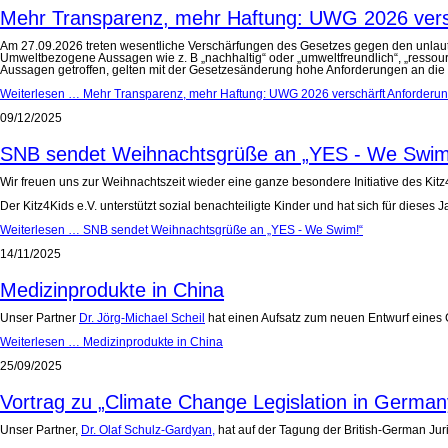
Mehr Transparenz, mehr Haftung: UWG 2026 vers
Am 27.09.2026 treten wesentliche Verschärfungen des Gesetzes gegen den unlauter
Umweltbezogene Aussagen wie z. B „nachhaltig“ oder „umweltfreundlich“, „ressou
Aussagen getroffen, gelten mit der Gesetzesänderung hohe Anforderungen an die 
Weiterlesen …
Mehr Transparenz, mehr Haftung: UWG 2026 verschärft Anforderu
09/12/2025
SNB sendet Weihnachtsgrüße an „YES - We Swim
Wir freuen uns zur Weihnachtszeit wieder eine ganze besondere Initiative des Kitz4
Der Kitz4Kids e.V. unterstützt sozial benachteiligte Kinder und hat sich für diese
Weiterlesen …
SNB sendet Weihnachtsgrüße an „YES - We Swim!“
14/11/2025
Medizinprodukte in China
Unser Partner
Dr. Jörg-Michael Scheil
hat einen Aufsatz zum neuen Entwurf eines G
Weiterlesen …
Medizinprodukte in China
25/09/2025
Vortrag zu „Climate Change Legislation in German
Unser Partner,
Dr. Olaf Schulz-Gardyan,
hat auf der Tagung der British-German Jur