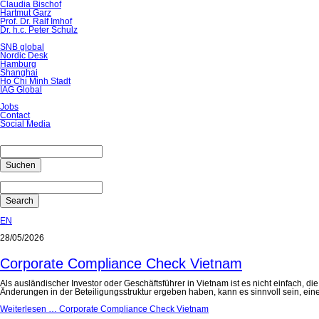
Claudia Bischof
Hartmut Garz
Prof. Dr. Ralf Imhof
Dr. h.c. Peter Schulz
SNB global
Nordic Desk
Hamburg
Shanghai
Ho Chi Minh Stadt
IAG Global
Jobs
Contact
Social Media
Suchen
Search
EN
28/05/2026
Corporate Compliance Check Vietnam
Als ausländischer Investor oder Geschäftsführer in Vietnam ist es nicht einfach,
Änderungen in der Beteiligungsstruktur ergeben haben, kann es sinnvoll sein, ei
Weiterlesen …
Corporate Compliance Check Vietnam