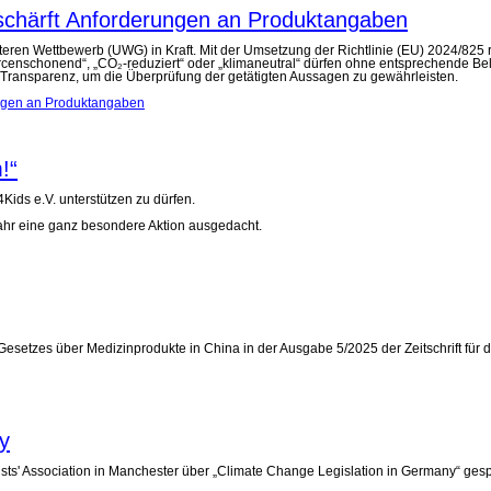
chärft Anforderungen an Produktangaben
en Wettbewerb (UWG) in Kraft. Mit der Umsetzung der Richtlinie (EU) 2024/825 rü
rcenschonend“, „CO₂-reduziert“ oder „klimaneutral“ dürfen ohne entsprechende Be
Transparenz, um die Überprüfung der getätigten Aussagen zu gewährleisten.
ngen an Produktangaben
!“
Kids e.V. unterstützen zu dürfen.
s Jahr eine ganz besondere Aktion ausgedacht.
esetzes über Medizinprodukte in China in der Ausgabe 5/2025 der Zeitschrift für d
y
ists' Association in Manchester über „Climate Change Legislation in Germany“ ges