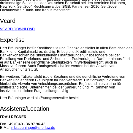
dreimonatige Station bei der Deutschen Botschaft bei den Vereinten Nationen,
New York. Seit 2004 Rechtsanwalt bei
SNB
, Partner seit 2010. Seit 2009
Fachanwalt für Bank- und Kapitalmarktrecht.
Vcard
VCARD DOWNLOAD
Expertise
Herr Bräuninger ist für Kreditinstitute und Finanzdienstleiter in allen Bereichen des
Bank- und Kapitalmarktrechts tätig. Er begleitet Kreditinstitute und
Bankenkonsortien bei strukturierten Finanzierungen, insbesondere bei der
Erstellung von Darlehens- und Sicherheiten-Poolverträgen. Darüber hinaus führt
er auf Bankenseite gerichtliche Streitigkeiten im Wertpapierrecht, auch in
Masseverfahren. Auch Fondsgesellschaften werden bei der Abwehr von
Ansprüchen unterstützt.
Ein weiteres Tätigkeitsfeld ist die Beratung und die gerichtliche Vertretung von
Banken und anderen Gläubigern im Insolvenzrecht. Ein Schwerpunkt bildet
hierbei die Abwehr von Anfechtungsansprüchen. Ergänzend hierzu ist er für
(mittelständische) Unternehmen bei der Sanierung und im Rahmen von
insolvenzrechtlichen Fragestellungen tätig.
Herr Bräuninger wird als Zwangsverwalter bestellt.
Assistenz/Location
FRAU REGNER
Fon +49 (0)40 - 36 97 96-43
E-Mail
n.braeuninger@snb-law.de