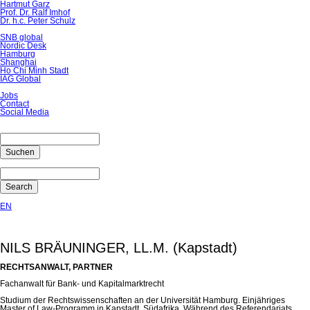
Hartmut Garz
Prof. Dr. Ralf Imhof
Dr. h.c. Peter Schulz
SNB global
Nordic Desk
Hamburg
Shanghai
Ho Chi Minh Stadt
IAG Global
Jobs
Contact
Social Media
Suchen
Search
EN
NILS BRÄUNINGER, LL.M. (Kapstadt)
RECHTSANWALT, PARTNER
Fachanwalt für Bank- und Kapitalmarktrecht
Studium der Rechtswissenschaften an der Universität Hamburg. Einjähriges
Master of Law-Programm in Kapstadt, Südafrika. Während des Referendariats