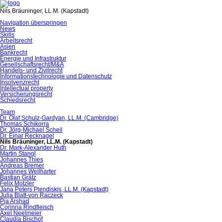
Nils Bräuninger, LL.M. (Kapstadt)
Navigation überspringen
News
Skills
Arbeitsrecht
Asien
Bankrecht
Energie und Infrastruktur
Gesellschaftsrecht/M&A
Handels- und Zivilrecht
Informationstechnologie und Datenschutz
Insolvenzrecht
Intellectual property
Versicherungsrecht
Schiedsrecht
Team
Dr. Olaf Schulz-Gardyan, LL.M. (Cambridge)
Thomas Schikorra
Dr. Jörg-Michael Scheil
Dr. Einar Recknagel
Nils Bräuninger, LL.M. (Kapstadt)
Dr. Mark-Alexander Huth
Martin Stangl
Johannes Thies
Andreas Bremer
Johannes Weilharter
Bastian Grätz
Felix Motzler
Jana Peters Plendiskis, LL.M. (Kapstadt)
Julia Blatt-von Raczeck
Pia Arshad
Corinna Rindfleisch
Axel Neelmeier
Claudia Bischof