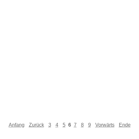
Anfang
Zurück
3
4
5
6
7
8
9
Vorwärts
Ende